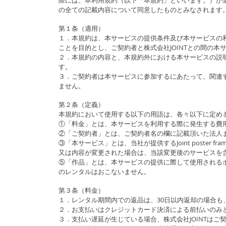
際には、本利用規約（以下「本規約」といいます。）が
の全ての記載内容について同意したものとみなされます
第１条（適用）
１．本規約は、本サービスの提供条件及び本サービスの利
ことを目的とし、ご契約者と株式会社JOINTとの間の
２．本規約の内容と、本規約外における本サービスの説
す。
３．ご契約者は本サービスに参加するにあたって、関連
ません。
第２条（定義）
本規約において使用する以下の用語は、各々以下に定め
①「料金」とは、本サービスを利用する際に発生する費
②「ご契約者」とは、ご契約者名の欄に記載頂いた法人
③「本サービス」とは、当社が提供するJoint poster 
又は内容が変更された場合は、当該変更後のサービスを
⑤「作品」とは、本サービスの提供に際して使用される
のレンタルはおこないません。
第３条（料金）
１．レンタル期間内での返品は、30日以内返却の場合も
２．お支払いはクレジットカード決済による前払いのみ
３．支払い遅延が生じている場合、株式会社JOINTは