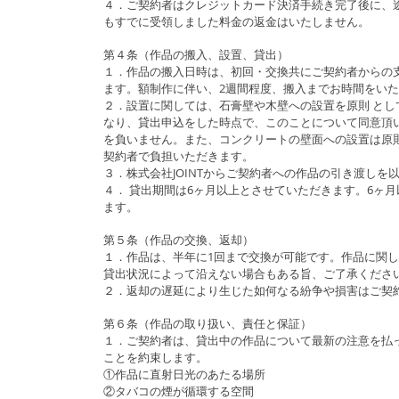
４．ご契約者はクレジットカード決済手続き完了後に、途
もすでに受領しました料金の返金はいたしません。
第４条（作品の搬入、設置、貸出）
１．作品の搬入日時は、初回・交換共にご契約者からの支
ます。額制作に伴い、2週間程度、搬入までお時間をい
２．設置に関しては、石膏壁や木壁への設置を原則 とし
なり、貸出申込をした時点で、このことについて同意頂い
を負いません。また、コンクリートの壁面への設置は原
契約者で負担いただきます。
３．株式会社JOINTからご契約者への作品の引き渡し
４． 貸出期間は6ヶ月以上とさせていただきます。6ヶ
ます。
第５条（作品の交換、返却）
１．作品は、半年に1回まで交換が可能です。作品に関
貸出状況によって沿えない場合もある旨、ご了承くださ
２．返却の遅延により生じた如何なる紛争や損害はご契
第６条（作品の取り扱い、責任と保証）
１．ご契約者は、貸出中の作品について最新の注意を払
ことを約束します。
①作品に直射日光のあたる場所
②タバコの煙が循環する空間