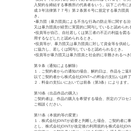
入契約を締結する事務所の代表者をいう。以下この号に
成３年法律第７７号）第２条第６号に規定する暴力団員
き。
•暴力団（暴力団員による不当な行為の防止等に関する
又は暴力団員が経営に実質的に関与していると認められ
•役員等が自己、自社若しくは第三者の不正の利益を図
用するなどしたと認められるとき。
•役員等が、暴力団又は暴力団員に対して資金等を供給
に協力し、若しくは関与していると認められるとき。
•役員等が暴力団又は暴力団員と社会的に非難されるべ
第９条（通知による解除）
１．ご契約者からの通知の場合、解約日は、作品をご返
以てご契約者から株式会社JOINTへの料金の支払いは終
２．料金の支払いにおいては前条（第3条）によります。
第10条（出品作品の購入）
ご契約者は、作品の購入を希望する場合、所定のプロセス
ご相談ください。
第11条（本規約等の変更）
１．株式会社JOINTが必要と判断した場合、ご契約者
とし、株式会社JOINTが改定後の利用規約を株式会社J