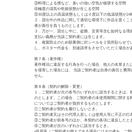
③料理による煙など、臭いの強い空気が循環する空間
④極度の湿気や乾燥状態が生じる空間
⑤30度以上の高温状態もしくは０度以下の低温状態が2
２．貸出中の作品に関して適切な環境下に作品を置くこ
者が責任を負うものとします。
３．万が一、貸出し中に、盗難、災害等含む如何なる理
支払い義務が当該ご契約者には生じます。
４．複製防止のため額裏側に封シールを２箇所貼らせて
し、ポスター代金を、別途請求をさせていただく場合が
第７条（著作権）
著作権法に違反する行為を行った場合、他人の名誉また
を侵害した場合には、 当該ご契約者は自身の責任と費用
せん。
第８条（契約の解除・変更）
１．ご契約者が次の各号のいずれかに該当するときは、株
のとします。この場合、ご契約者の未使用期間に関する料
についてはご契約者が負担するものとします。
①ご契約者が契約を履行しないとき。
②ご契約者又はその代理人若しくは使用人等に不正の行
③ご契約者が前各号のほか、本契約の条項に違反したと
④ご契約者が次のいずれかに該当するとき。
•役員等（ご契約者が個人である場合にはその者を、ご